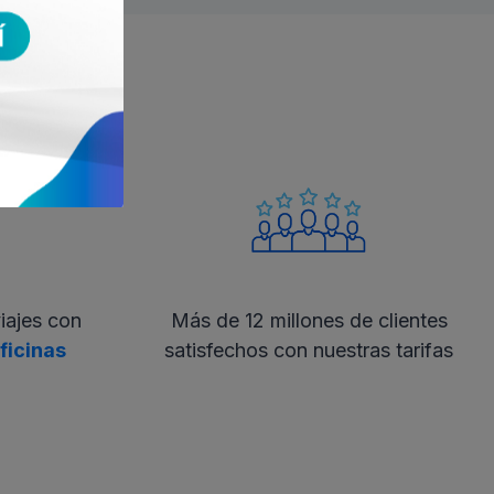
iajes con
Más de 12 millones de clientes
ficinas
satisfechos con nuestras tarifas