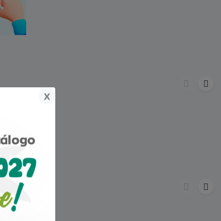
x
más tarde.