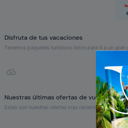
Disfruta de tus vacaciones
Tenemos paquetes turísticos listos para ti a un gra
x
Ha ocurri
Nuestras últimas ofertas de vuelos
Estas son nuestras ofertas más recientes. ¡Aprovecha