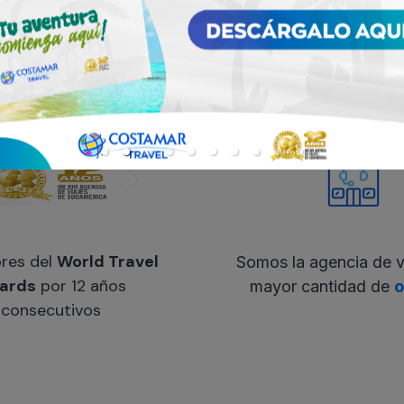
¿Por qué viajar con Costamar?
res del
World Travel
Somos la agencia de v
ards
por 12 años
mayor cantidad de
o
consecutivos